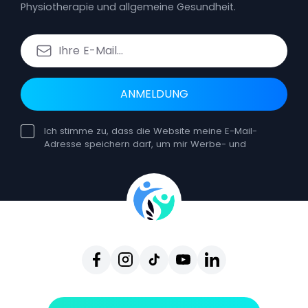
Physiotherapie und allgemeine Gesundheit.
ANMELDUNG
Ich stimme zu, dass die Website meine E-Mail-
Adresse speichern darf, um mir Werbe- und
Bildungsnewsletter zuzusenden. Die Einwilligung
kann jederzeit widerrufen werden. Ein solcher
Widerruf hat keine Auswirkungen auf die
Rechtmäßigkeit der Verarbeitung, die auf der
Einwilligung vor dem Widerruf beruht. Sie können
sich jederzeit vom Erhalt unserer E-Mails
abmelden, indem Sie auf Abmelden klicken, das
in jeder einzelnen E-Mail enthalten ist. Durch den
Widerruf Ihrer Einwilligung erhalten Sie keine
weiteren Newsletter von uns, können jedoch
weiterhin unsere Website und andere
Dienstleistungen nutzen.