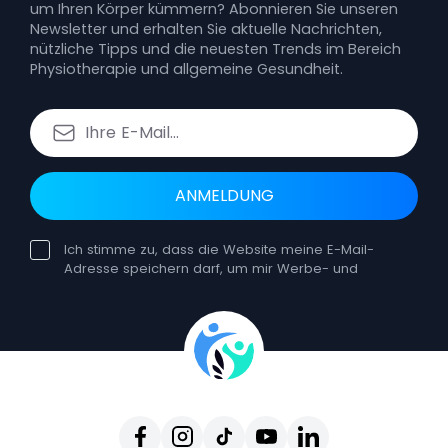
um Ihren Körper kümmern? Abonnieren Sie unseren
Newsletter und erhalten Sie aktuelle Nachrichten,
nützliche Tipps und die neuesten Trends im Bereich
Physiotherapie und allgemeine Gesundheit.
ANMELDUNG
Ich stimme zu, dass die Website meine E-Mail-
Adresse speichern darf, um mir Werbe- und
Bildungsnewsletter zuzusenden. Die Einwilligung
kann jederzeit widerrufen werden. Ein solcher
Widerruf hat keine Auswirkungen auf die
Rechtmäßigkeit der Verarbeitung, die auf der
Einwilligung vor dem Widerruf beruht. Sie können
sich jederzeit vom Erhalt unserer E-Mails
abmelden, indem Sie auf Abmelden klicken, das
in jeder einzelnen E-Mail enthalten ist. Durch den
Widerruf Ihrer Einwilligung erhalten Sie keine