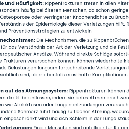
e und Häufigkeit:
Rippenfrakturen treten in allen Alte
esonders häufig bei älteren Menschen, da schon geringe
 Osteoporose oder verringerter Knochendichte zu Brüch
erständnis der Epidemiologie dieser Verletzungen hilft, 
 und Präventionsstrategien zu entwickeln.
smechanismen:
Die Mechanismen, die zu Rippenbrüchen 
für das Verständnis der Art der Verletzung und die Fest
erapeutischer Ansätze. Während direkte Schläge sofort
he Frakturen verursachen können, können wiederholte kl
de Belastungen langsam fortschreitende Verletzungen h
sichtlich sind, aber ebenfalls ernsthafte Komplikationen
n auf das Atmungssystem:
Rippenfrakturen können 
 direkt beeinflussen, indem sie tiefes Atmen erschwe
en wie Atelektasen oder Lungenentzündungen verursach
undene Schmerz führt häufig zu flacher Atmung, wodurc
n eingeschränkt wird und sich Schleim in der Lunge stau
Verletzungen:
Einige Menschen sind anfälliger für Rippen