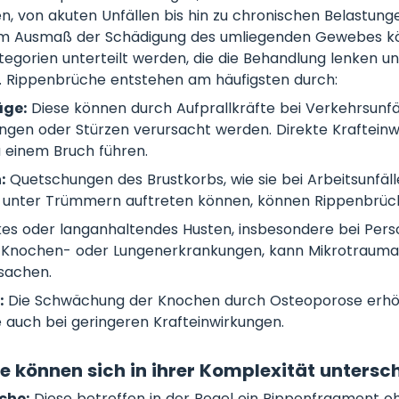
, von akuten Unfällen bis hin zu chronischen Belastunge
em Ausmaß der Schädigung des umliegenden Gewebes kö
egorien unterteilt werden, die die Behandlung lenken u
. Rippenbrüche entstehen am häufigsten durch:
äge:
Diese können durch Aufprallkräfte bei Verkehrsunfäl
ngen oder Stürzen verursacht werden. Direkte Krafteinw
 einem Bruch führen.
:
Quetschungen des Brustkorbs, wie sie bei Arbeitsunfäl
 unter Trümmern auftreten können, können Rippenbrüc
es oder langanhaltendes Husten, insbesondere bei Pers
Knochen- oder Lungenerkrankungen, kann Mikrotraumat
sachen.
:
Die Schwächung der Knochen durch Osteoporose erhöht
auch bei geringeren Krafteinwirkungen.
 können sich in ihrer Komplexität untersc
che:
Diese betreffen in der Regel ein Rippenfragment o