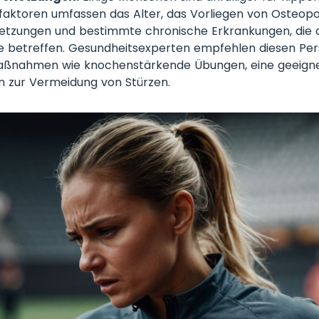
ofaktoren umfassen das Alter, das Vorliegen von Osteopo
letzungen und bestimmte chronische Erkrankungen, die 
e betreffen. Gesundheitsexperten empfehlen diesen Per
aßnahmen wie knochenstärkende Übungen, eine geeign
n zur Vermeidung von Stürzen.