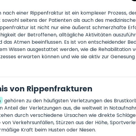
n nach einer Rippenfraktur ist ein komplexer Prozess, der
sowohl seitens der Patienten als auch des medizinische
Rippenfraktur ist nicht nur eine äußerst schmerzhafte Er
igkeit der Betroffenen, alltägliche Aktivitäten auszuführ
 das Atmen beeinflussen. Es ist von entscheidender Be
em Wissen ausgestattet werden, wie die Rehabilitation ve
zesses erwarten können und wie sie aktiv zur Genesung
is von Rippenfrakturen
n
gehören zu den häufigsten Verletzungen des Brustko
n Anteil der Verletzungen aus, die weltweit in Notaufn
stehen durch verschiedene Ursachen wie direkte Schläge
e von Verkehrsunfällen, Stürzen aus der Höhe, Sportverl
rmäßige Kraft beim Husten oder Niesen.