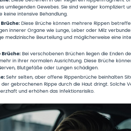
s umliegenden Gewebes. Sie sind weniger kompliziert u
 keine intensive Behandlung.
 Brüche:
Diese Brüche können mehrere Rippen betreffen
gen innerer Organe wie Lunge, Leber oder Milz verbunden
ige medizinische Beurteilung und möglicherweise eine int
 Brüche:
Bei verschobenen Brüchen liegen die Enden d
mehr in ihrer normalen Ausrichtung. Diese Brüche könn
erven, Blutgefäße oder Lungen schädigen.
e:
Sehr selten, aber offene Rippenbrüche beinhalten Situ
l der gebrochenen Rippe durch die Haut dringt. Solche V
rzhaft und erhöhen das Infektionsrisiko.