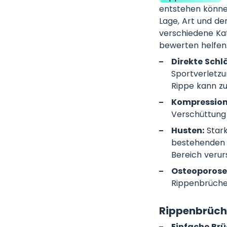
entstehen können
Lage, Art und d
verschiedene Kat
bewerten helfen
Direkte Schl
Sportverletzu
Rippe kann zu
Kompression
Verschüttung
Husten:
Stark
bestehenden 
Bereich verur
Osteoporose
Rippenbrüche 
Rippenbrüche
Einfache Brü