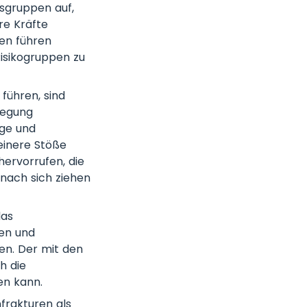
rsgruppen auf,
re Kräfte
en führen
Risikogruppen zu
führen, sind
legung
ige und
einere Stöße
ervorrufen, die
 nach sich ziehen
das
ren und
en. Der mit den
h die
en kann.
frakturen als