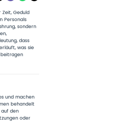
 Zeit, Geduld
n Personals
fahrung, sondern
en,
deutung, dass
rläuft, was sie
 beitragen
rbs und machen
ahmen behandelt
 auf den
etzungen oder