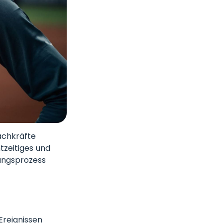
achkräfte
tzeitiges und
ungsprozess
Ereignissen