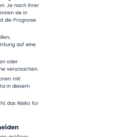
n. Je nach ihrer
nnen sie in
nd die Prognose
len,
irkung auf eine
len oder
he verursachen.
onen mit
a in diesem
 das Risiko für
heiden
hne größere