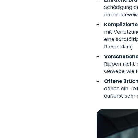
Schädigung de
normalerweise
Komplizierte
mit Verletzun
eine sorgfält
Behandlung.
Verschobene
Rippen nicht 
Gewebe wie N
Offene Brüch
denen ein Tei
äußerst schme