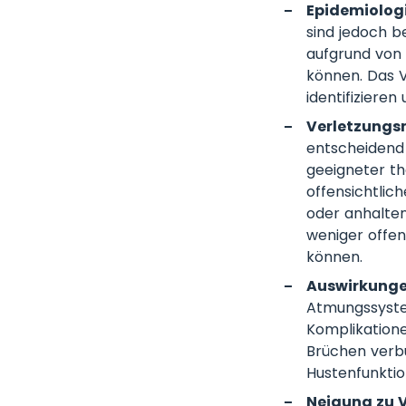
Epidemiologi
sind jedoch b
aufgrund von
können. Das V
identifizieren
Verletzung
entscheidend 
geeigneter th
offensichtlic
oder anhalten
weniger offen
können.
Auswirkunge
Atmungssystem
Komplikation
Brüchen verb
Hustenfunktio
Neigung zu 