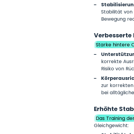
Stabilisieru
Stabilität vo
Bewegung redu
Verbesserte
Starke hintere
Unterstützun
korrekte Ausr
Risiko von Rü
Körperausri
zur korrekten
bei alltäglic
Erhöhte Stabi
Das Training d
Gleichgewicht: