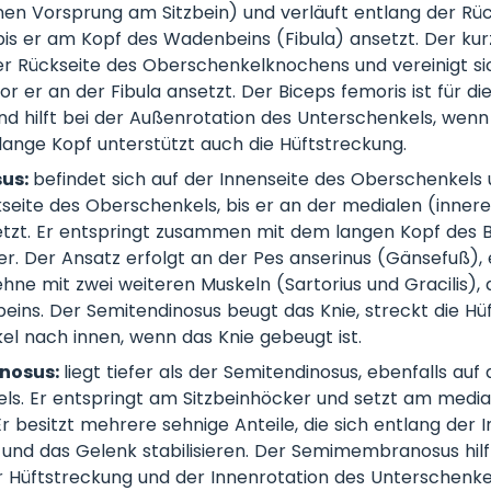
en Vorsprung am Sitzbein) und verläuft entlang der Rüc
is er am Kopf des Wadenbeins (Fibula) ansetzt. Der kur
er Rückseite des Oberschenkelknochens und vereinigt s
or er an der Fibula ansetzt. Der Biceps femoris ist für d
nd hilft bei der Außenrotation des Unterschenkels, wenn
 lange Kopf unterstützt auch die Hüftstreckung.
sus:
befindet sich auf der Innenseite des Oberschenkels 
seite des Oberschenkels, bis er an der medialen (innere
etzt. Er entspringt zusammen mit dem langen Kopf des B
r. Der Ansatz erfolgt an der Pes anserinus (Gänsefuß), 
e mit zwei weiteren Muskeln (Sartorius und Gracilis),
beins. Der Semitendinosus beugt das Knie, streckt die Hüf
l nach innen, wenn das Knie gebeugt ist.
nosus:
liegt tiefer als der Semitendinosus, ebenfalls auf
ls. Er entspringt am Sitzbeinhöcker und setzt am media
Er besitzt mehrere sehnige Anteile, die sich entlang der 
 und das Gelenk stabilisieren. Der Semimembranosus hilf
 Hüftstreckung und der Innenrotation des Unterschenke