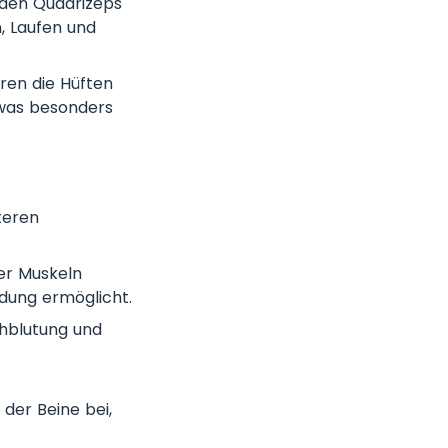
 den Quadrizeps
, Laufen und
ren die Hüften
 was besonders
teren
er Muskeln
dung ermöglicht.
hblutung und
der Beine bei,