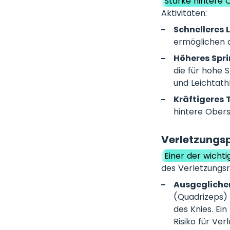
Starke hintere
Aktivitäten:
Schnelleres 
ermöglichen d
Höheres Spri
die für hohe S
und Leichtathl
Kräftigeres 
hintere Obers
Verletzungs
Einer der wichti
des Verletzungsri
Ausgegliche
(Quadrizeps) 
des Knies. Ei
Risiko für Ve