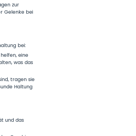
agen zur
er Gelenke bei
altung bei:
elfen, eine
alten, was das
nd, tragen sie
sunde Haltung
ät und das