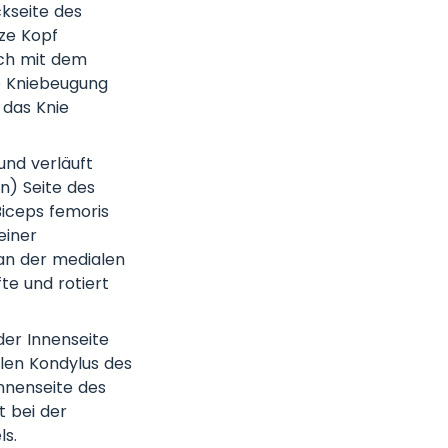
kseite des
ze Kopf
ich mit dem
ie Kniebeugung
 das Knie
und verläuft
n) Seite des
iceps femoris
einer
 an der medialen
te und rotiert
 der Innenseite
len Kondylus des
Innenseite des
t bei der
ls.