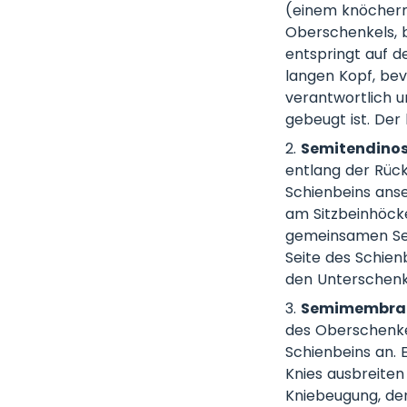
(einem knöchern
Oberschenkels, b
entspringt auf d
langen Kopf, bev
verantwortlich u
gebeugt ist. Der
Semitendino
entlang der Rück
Schienbeins ans
am Sitzbeinhöcke
gemeinsamen Sehn
Seite des Schien
den Unterschenke
Semimembra
des Oberschenke
Schienbeins an. 
Knies ausbreiten
Kniebeugung, der