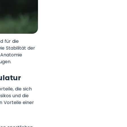
d für die
e Stabilität der
r Anatomie
ugen.
ulatur
teile, die sich
sikos und die
n Vorteile einer