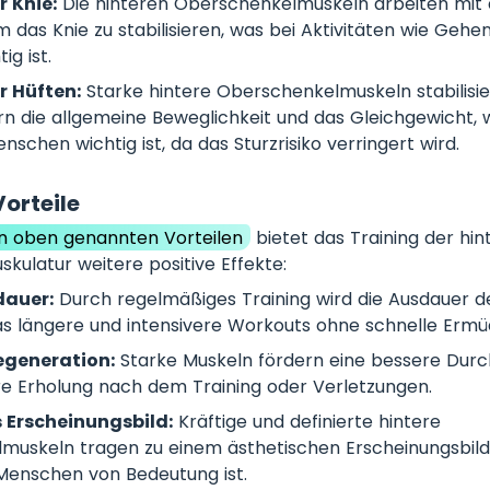
r Knie:
Die hinteren Oberschenkelmuskeln arbeiten mit
das Knie zu stabilisieren, was bei Aktivitäten wie Gehen
ig ist.
r Hüften:
Starke hintere Oberschenkelmuskeln stabilisie
n die allgemeine Beweglichkeit und das Gleichgewicht,
nschen wichtig ist, da das Sturzrisiko verringert wird.
Vorteile
en oben genannten Vorteilen
bietet das Training der hin
ulatur weitere positive Effekte:
dauer:
Durch regelmäßiges Training wird die Ausdauer d
as längere und intensivere Workouts ohne schnelle Ermü
egeneration:
Starke Muskeln fördern eine bessere Durc
re Erholung nach dem Training oder Verletzungen.
 Erscheinungsbild:
Kräftige und definierte hintere
uskeln tragen zu einem ästhetischen Erscheinungsbild 
 Menschen von Bedeutung ist.