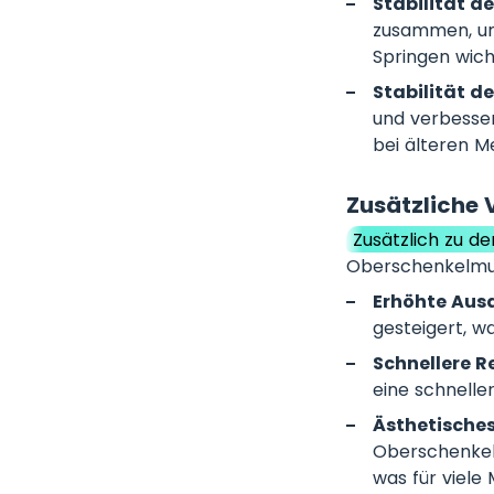
Stabilität de
zusammen, um 
Springen wicht
Stabilität de
und verbesser
bei älteren Me
Zusätzliche 
Zusätzlich zu d
Oberschenkelmusk
Erhöhte Aus
gesteigert, w
Schnellere R
eine schnelle
Ästhetisches
Oberschenkelm
was für viele