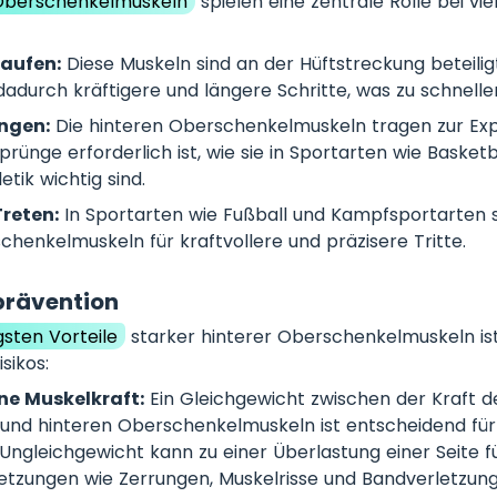
 Oberschenkelmuskeln
spielen eine zentrale Rolle bei vie
Laufen:
Diese Muskeln sind an der Hüftstreckung beteilig
adurch kräftigere und längere Schritte, was zu schnelle
ngen:
Die hinteren Oberschenkelmuskeln tragen zur Expl
prünge erforderlich ist, wie sie in Sportarten wie Basketba
etik wichtig sind.
Treten:
In Sportarten wie Fußball und Kampfsportarten 
chenkelmuskeln für kraftvollere und präzisere Tritte.
prävention
gsten Vorteile
starker hinterer Oberschenkelmuskeln ist
sikos:
ne Muskelkraft:
Ein Gleichgewicht zwischen der Kraft d
und hinteren Oberschenkelmuskeln ist entscheidend für d
n Ungleichgewicht kann zu einer Überlastung einer Seite 
rletzungen wie Zerrungen, Muskelrisse und Bandverletzun