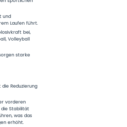
len sportlichen
t und
rem Laufen führt.
osivkraft bei,
ll, Volleyball
sorgen starke
 die Reduzierung
er vorderen
ie Stabilität
führen, was das
gen erhöht.