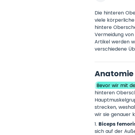
Die hinteren Obe
viele körperlich
hintere Obersche
Vermeidung von V
Artikel werden 
verschiedene Üb
Anatomie 
Bevor wir mit d
hinteren Obersc
Hauptmuskelgrup
strecken, weshal
wir sie genauer 
Biceps femori
sich auf der Auß