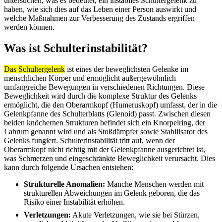
untersuchen, was es bedeutet, ein instabiles Schultergelenk zu
haben, wie sich dies auf das Leben einer Person auswirkt und
welche Maßnahmen zur Verbesserung des Zustands ergriffen
werden können.
Was ist Schulterinstabilität?
Das Schultergelenk
ist eines der beweglichsten Gelenke im
menschlichen Körper und ermöglicht außergewöhnlich
umfangreiche Bewegungen in verschiedenen Richtungen. Diese
Beweglichkeit wird durch die komplexe Struktur des Gelenks
ermöglicht, die den Oberarmkopf (Humeruskopf) umfasst, der in die
Gelenkpfanne des Schulterblatts (Glenoid) passt. Zwischen diesen
beiden knöchernen Strukturen befindet sich ein Knorpelring, der
Labrum genannt wird und als Stoßdämpfer sowie Stabilisator des
Gelenks fungiert. Schulterinstabilität tritt auf, wenn der
Oberarmkopf nicht richtig mit der Gelenkpfanne ausgerichtet ist,
was Schmerzen und eingeschränkte Beweglichkeit verursacht. Dies
kann durch folgende Ursachen entstehen:
Strukturelle Anomalien:
Manche Menschen werden mit
strukturellen Abweichungen im Gelenk geboren, die das
Risiko einer Instabilität erhöhen.
Verletzungen:
Akute Verletzungen, wie sie bei Stürzen,