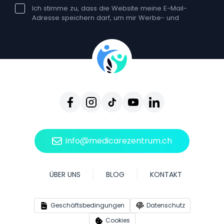
Ich stimme zu, dass die Website meine E-Mail-
Adresse speichern darf, um mir Werbe- und
Bildungsnewsletter zuzusenden. Die Einwilligung
kann jederzeit widerrufen werden. Ein solcher
Widerruf hat keine Auswirkungen auf die
Rechtmäßigkeit der Verarbeitung, die auf der
Einwilligung vor dem Widerruf beruht. Sie können
sich jederzeit vom Erhalt unserer E-Mails
abmelden, indem Sie auf Abmelden klicken, das
in jeder einzelnen E-Mail enthalten ist. Durch den
Widerruf Ihrer Einwilligung erhalten Sie keine
weiteren Newsletter von uns, können jedoch
weiterhin unsere Website und andere
Dienstleistungen nutzen.
info@medicarezentrum.ch
ÜBER UNS
BLOG
KONTAKT
Geschäftsbedingungen
Datenschutz
Cookies