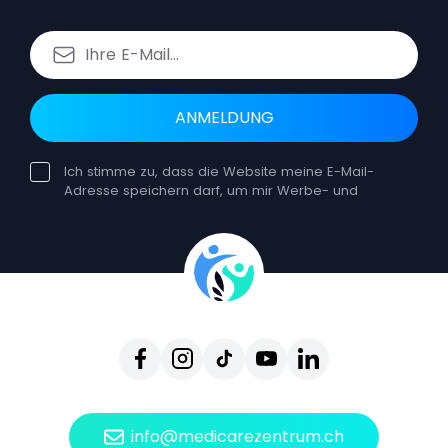
ANMELDUNG
Ich stimme zu, dass die Website meine E-Mail-
Adresse speichern darf, um mir Werbe- und
Bildungsnewsletter zuzusenden. Die Einwilligung
kann jederzeit widerrufen werden. Ein solcher
Widerruf hat keine Auswirkungen auf die
Rechtmäßigkeit der Verarbeitung, die auf der
Einwilligung vor dem Widerruf beruht. Sie können
sich jederzeit vom Erhalt unserer E-Mails
abmelden, indem Sie auf Abmelden klicken, das
in jeder einzelnen E-Mail enthalten ist. Durch den
Widerruf Ihrer Einwilligung erhalten Sie keine
weiteren Newsletter von uns, können jedoch
weiterhin unsere Website und andere
Dienstleistungen nutzen.
info@medicarezentrum.ch