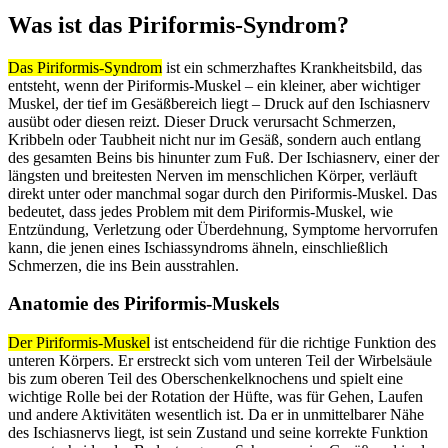
Was ist das Piriformis-Syndrom?
Das Piriformis-Syndrom
ist ein schmerzhaftes Krankheitsbild, das
entsteht, wenn der Piriformis-Muskel – ein kleiner, aber wichtiger
Muskel, der tief im Gesäßbereich liegt – Druck auf den Ischiasnerv
ausübt oder diesen reizt. Dieser Druck verursacht Schmerzen,
Kribbeln oder Taubheit nicht nur im Gesäß, sondern auch entlang
des gesamten Beins bis hinunter zum Fuß. Der Ischiasnerv, einer der
längsten und breitesten Nerven im menschlichen Körper, verläuft
direkt unter oder manchmal sogar durch den Piriformis-Muskel. Das
bedeutet, dass jedes Problem mit dem Piriformis-Muskel, wie
Entzündung, Verletzung oder Überdehnung, Symptome hervorrufen
kann, die jenen eines Ischiassyndroms ähneln, einschließlich
Schmerzen, die ins Bein ausstrahlen.
Anatomie des Piriformis-Muskels
Der Piriformis-Muskel
ist entscheidend für die richtige Funktion des
unteren Körpers. Er erstreckt sich vom unteren Teil der Wirbelsäule
bis zum oberen Teil des Oberschenkelknochens und spielt eine
wichtige Rolle bei der Rotation der Hüfte, was für Gehen, Laufen
und andere Aktivitäten wesentlich ist. Da er in unmittelbarer Nähe
des Ischiasnervs liegt, ist sein Zustand und seine korrekte Funktion