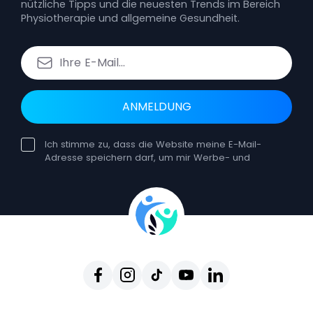
nützliche Tipps und die neuesten Trends im Bereich
Physiotherapie und allgemeine Gesundheit.
ANMELDUNG
Ich stimme zu, dass die Website meine E-Mail-
Adresse speichern darf, um mir Werbe- und
Bildungsnewsletter zuzusenden. Die Einwilligung
kann jederzeit widerrufen werden. Ein solcher
Widerruf hat keine Auswirkungen auf die
Rechtmäßigkeit der Verarbeitung, die auf der
Einwilligung vor dem Widerruf beruht. Sie können
sich jederzeit vom Erhalt unserer E-Mails
abmelden, indem Sie auf Abmelden klicken, das
in jeder einzelnen E-Mail enthalten ist. Durch den
Widerruf Ihrer Einwilligung erhalten Sie keine
weiteren Newsletter von uns, können jedoch
weiterhin unsere Website und andere