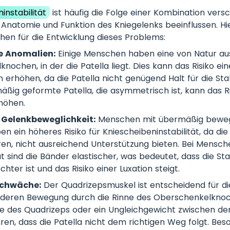
instabilität
ist häufig die Folge einer Kombination vers
e Anatomie und Funktion des Kniegelenks beeinflussen. Hie
hen für die Entwicklung dieses Problems:
 Anomalien:
Einige Menschen haben eine von Natur aus
ochen, in der die Patella liegt. Dies kann das Risiko ein
n erhöhen, da die Patella nicht genügend Halt für die Stab
äßig geformte Patella, die asymmetrisch ist, kann das Ri
rhöhen.
Gelenkbeweglichkeit:
Menschen mit übermäßig beweg
n ein höheres Risiko für Kniescheibeninstabilität, da die
ieren, nicht ausreichend Unterstützung bieten. Bei Mensch
 sind die Bänder elastischer, was bedeutet, dass die Stab
hter ist und das Risiko einer Luxation steigt.
chwäche:
Der Quadrizepsmuskel ist entscheidend für die
r deren Bewegung durch die Rinne des Oberschenkelknoc
e des Quadrizeps oder ein Ungleichgewicht zwischen d
ren, dass die Patella nicht dem richtigen Weg folgt. Beso