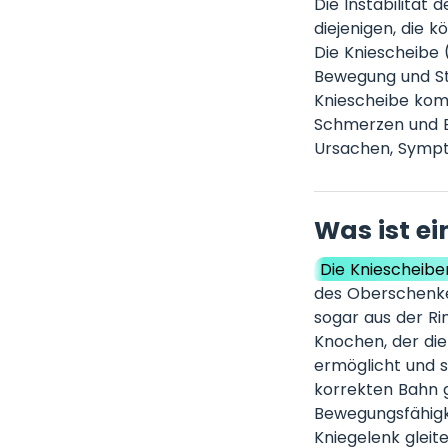
Die Instabilität 
diejenigen, die 
Die Kniescheibe 
Bewegung und Sta
Kniescheibe komm
Schmerzen und Be
Ursachen, Sympto
Was ist ei
Die Kniescheiben
des Oberschenke
sogar aus der Rin
Knochen, der di
ermöglicht und so
korrekten Bahn g
Bewegungsfähigk
Kniegelenk gleit