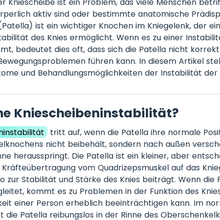
der Kniescheibe ist ein Problem, das viele Menschen betri
körperlich aktiv sind oder bestimmte anatomische Prädis
(Patella) ist ein wichtiger Knochen im Kniegelenk, der ei
bilität des Knies ermöglicht. Wenn es zu einer Instabilit
t, bedeutet dies oft, dass sich die Patella nicht korrek
wegungsproblemen führen kann. In diesem Artikel stell
me und Behandlungsmöglichkeiten der Instabilität der 
ne Kniescheibeninstabilität?
instabilität
tritt auf, wenn die Patella ihre normale Posi
lknochens nicht beibehält, sondern nach außen versch
ne herausspringt. Die Patella ist ein kleiner, aber entsc
e Kräfteübertragung vom Quadrizepsmuskel auf das Knie
 zur Stabilität und Stärke des Knies beiträgt. Wenn die P
leitet, kommt es zu Problemen in der Funktion des Knies
eit einer Person erheblich beeinträchtigen kann. Im no
et die Patella reibungslos in der Rinne des Oberschenke