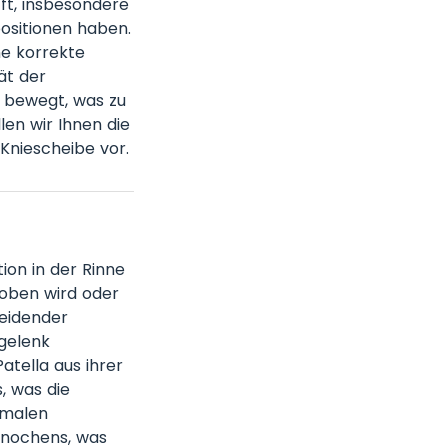
fft, insbesondere
positionen haben.
ne korrekte
ät der
t bewegt, was zu
en wir Ihnen die
Kniescheibe vor.
tion in der Rinne
oben wird oder
heidender
gelenk
atella aus ihrer
, was die
rmalen
lknochens, was