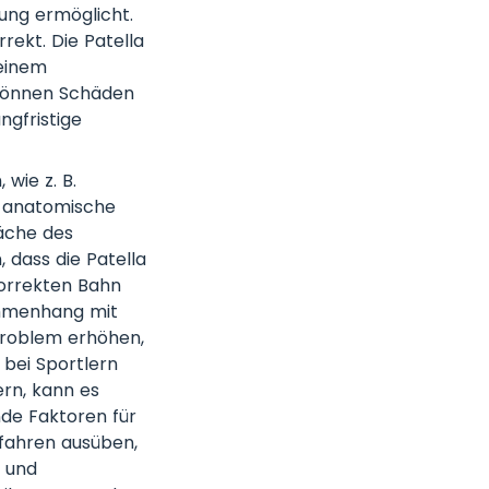
ung ermöglicht.
rekt. Die Patella
 einem
 können Schäden
gfristige
wie z. B.
e anatomische
äche des
 dass die Patella
korrekten Bahn
ammenhang mit
Problem erhöhen,
 bei Sportlern
ern, kann es
de Faktoren für
kifahren ausüben,
l und