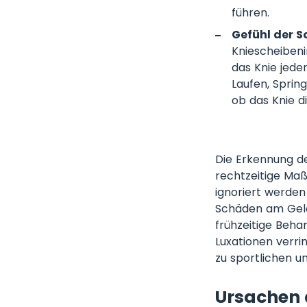
führen.
Gefühl der S
Kniescheibeni
das Knie jede
Laufen, Sprin
ob das Knie d
Die Erkennung de
rechtzeitige Ma
ignoriert werden
Schäden am Gelen
frühzeitige Beha
Luxationen verri
zu sportlichen un
Ursachen 