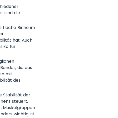
chiedener
r sind die
 flache Rinne im
er
ilität hat. Auch
siko für
lichen
 Bänder, die das
en mit
ilität des
 Stabilität der
hens steuert.
en Muskelgruppen
nders wichtig ist