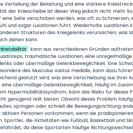
e Verteilung der Belastung und eine stärkere Kniestreck
lität der Kniescheibe ist dieser Weg jedoch nicht mehr kor
f eine Seite verschoben werden, was oft zu Schmerzen,
ühl und sogar Luxationen führt. Wiederholte Luxationen
nderen Strukturen des Kniegelenks verursachen, was lan
ich ziehen kann.
instabilität
kann aus verschiedenen Gründen auftreten, 
adrizeps, traumatische Luxationen, eine unregelmäßig
lenks oder übermäßige Gelenkbeweglichkeit. Eine Schw
esondere des Musculus vastus medialis, kann dazu führen,
ichend gestützt wird, was eine Verschiebung aus ihrer 
h eine übermäßige Gelenkbeweglichkeit, häufig im Zus
em Hypermobilitätssyndrom, kann das Risiko für dieses 
cht genügend Halt bieten. Obwohl dieses Problem häufig
l laufen, springen oder schnell die Bewegungsrichtung änd
r aktiven Personen vorkommen, wenn sie prädisponieren
n. Sportler, die Aktivitäten wie Fußball, Basketball und S
efährdet, da diese Sportarten häufige Richtungswechse