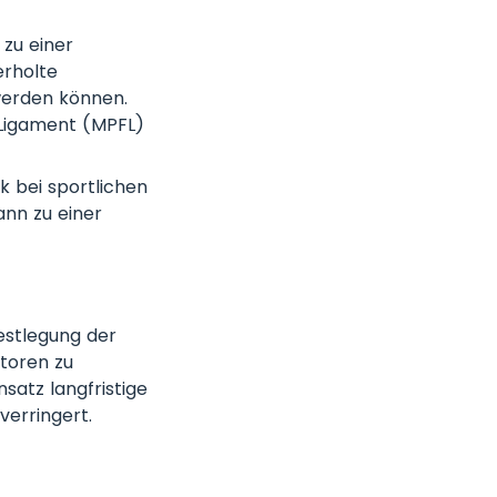
 zu einer
erholte
 werden können.
 Ligament (MPFL)
k bei sportlichen
ann zu einer
Festlegung der
ktoren zu
nsatz langfristige
verringert.