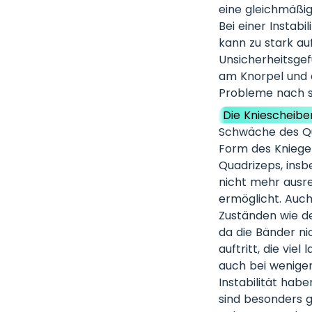
eine gleichmäßig
Bei einer Instabi
kann zu stark au
Unsicherheitsgef
am Knorpel und a
Probleme nach s
Die Kniescheiben
Schwäche des Qu
Form des Kniege
Quadrizeps, insb
nicht mehr ausre
ermöglicht. Auc
Zuständen wie d
da die Bänder ni
auftritt, die vie
auch bei wenige
Instabilität habe
sind besonders g