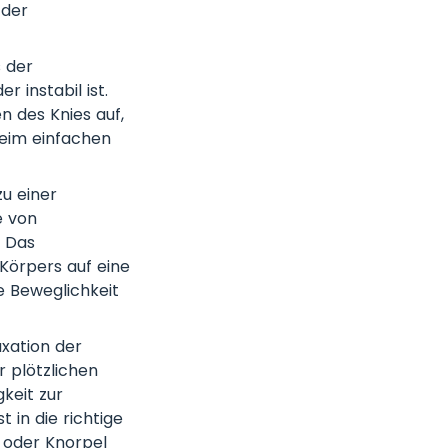
 der
 der
 instabil ist.
n des Knies auf,
beim einfachen
u einer
e von
 Das
 Körpers auf eine
e Beweglichkeit
uxation der
 plötzlichen
keit zur
 in die richtige
 oder Knorpel