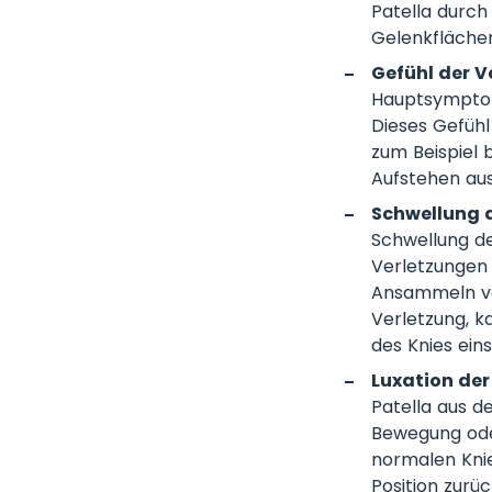
Patella durch
Gelenkflächen
Gefühl der V
Hauptsymptome 
Dieses Gefühl
zum Beispiel 
Aufstehen aus
Schwellung d
Schwellung de
Verletzungen
Ansammeln von
Verletzung, k
des Knies ein
Luxation der 
Patella aus d
Bewegung ode
normalen Knie
Position zurü