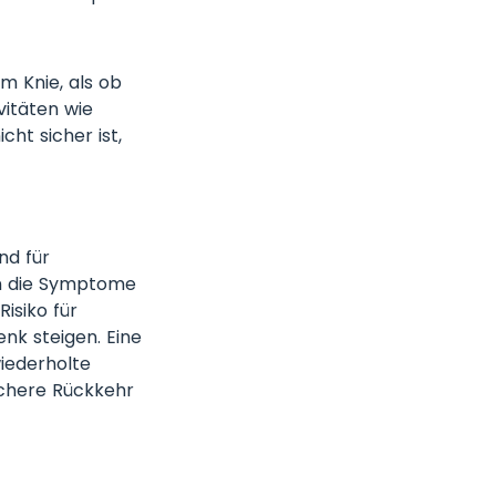
m Knie, als ob
vitäten wie
ht sicher ist,
nd für
n die Symptome
isiko für
nk steigen. Eine
wiederholte
sichere Rückkehr