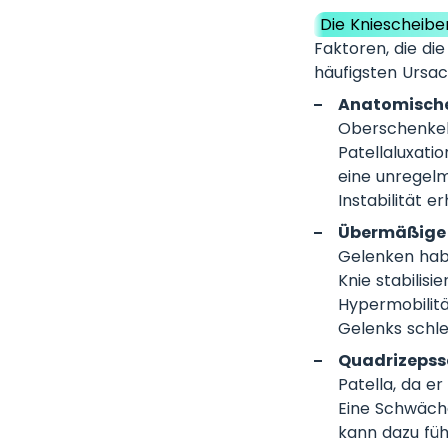
Die Kniescheiben
Faktoren, die di
häufigsten Ursac
Anatomische
Oberschenkelkn
Patellaluxatio
eine unregelm
Instabilität e
Übermäßige 
Gelenken habe
Knie stabilis
Hypermobilität
Gelenks schlec
Quadrizepss
Patella, da e
Eine Schwäch
kann dazu füh