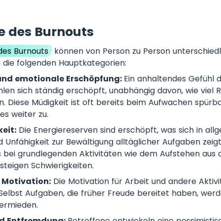
 des Burnouts
es Burnouts
können von Person zu Person unterschiedli
 die folgenden Hauptkategorien:
 und emotionale Erschöpfung:
Ein anhaltendes Gefühl d
hlen sich ständig erschöpft, unabhängig davon, wie viel 
 Diese Müdigkeit ist oft bereits beim Aufwachen spürb
es weiter zu.
eit:
Die Energiereserven sind erschöpft, was sich in all
Unfähigkeit zur Bewältigung alltäglicher Aufgaben zeigt
 bei grundlegenden Aktivitäten wie dem Aufstehen aus
teigen Schwierigkeiten.
 Motivation:
Die Motivation für Arbeit und andere Aktiv
 Selbst Aufgaben, die früher Freude bereitet haben, wer
ermieden.
d Entfremdung:
Betroffene entwickeln eine pessimistis