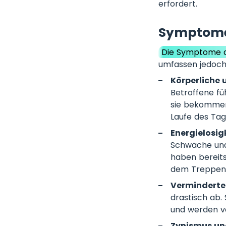
erfordert.
Symptome
Die Symptome d
umfassen jedoch
Körperliche
Betroffene fü
sie bekommen.
Laufe des Tag
Energielosigk
Schwäche und 
haben bereits
dem Treppens
Verminderte
drastisch ab.
und werden v
Zynismus un