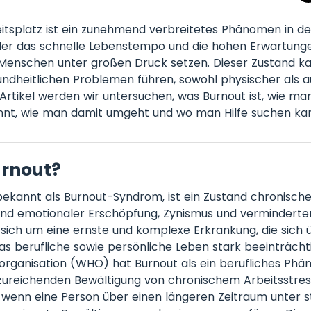
itsplatz ist ein zunehmend verbreitetes Phänomen in 
 der das schnelle Lebenstempo und die hohen Erwartung
 Menschen unter großen Druck setzen. Dieser Zustand k
ndheitlichen Problemen führen, sowohl physischer als 
 Artikel werden wir untersuchen, was Burnout ist, wie ma
t, wie man damit umgeht und wo man Hilfe suchen ka
urnout?
ekannt als Burnout-Syndrom, ist ein Zustand chronische
und emotionaler Erschöpfung, Zynismus und verminderter
t sich um eine ernste und komplexe Erkrankung, die sich ü
as berufliche sowie persönliche Leben stark beeinträcht
rganisation (WHO) hat Burnout als ein berufliches Phän
zureichenden Bewältigung von chronischem Arbeitsstress 
f, wenn eine Person über einen längeren Zeitraum unter 