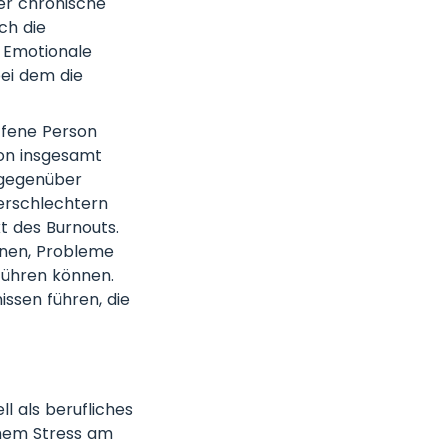
er chronische
ch die
. Emotionale
ei dem die
offene Person
ion insgesamt
 gegenüber
erschlechtern
kt des Burnouts.
önnen, Probleme
führen können.
ssen führen, die
l als berufliches
chem Stress am