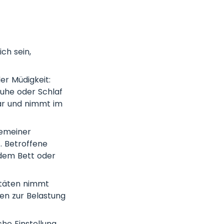
ch sein,
er Müdigkeit:
Ruhe oder Schlaf
ar und nimmt im
gemeiner
. Betroffene
 dem Bett oder
itäten nimmt
den zur Belastung
che Einstellung