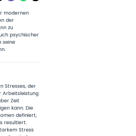
der modernen
en der
ann zu
auch psychischer
n seine
nn.
n Stresses, der
 Arbeitsleistung
ber Zeit
igen kann. Die
omen definiert,
resultiert.
starkem Stress