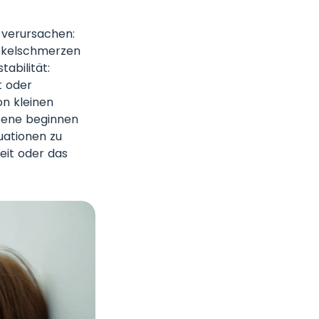
 verursachen:
skelschmerzen
abilität:
t oder
on kleinen
fene beginnen
uationen zu
eit oder das