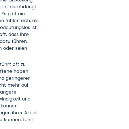
vität durchdringt
Es gibt ein
 fühlen sich, als
edeutungslos ist.
ft, dass ihre
 dazu führen,
n oder seien
ührt oft zu
offene haben
nd geringerer
icht mehr auf
längere
indigkeit und
u können:
ngen ihrer Arbeit
u können, führt