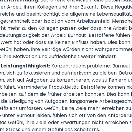
er Arbeit, ihren Kollegen und ihrer Zukunft. Diese Negati
reiche und beeinträchtigt die allgemeine Lebensqualität. 
getrenntheit oder Isolation vom Arbeitsumfeld. Menschen
cht mehr zu den Kollegen passen oder dass ihre Arbeit b
deutungslosigkeit der Arbeit: Burnout-Betroffene fühlen o
 Wert hat oder dass sie keinen Einfluss haben. Dies kann
Gefühl haben, ihre Beiträge würden nicht wahrgenomme
s ihre Motivation und Zufriedenheit weiter mindert.
Leistungsfähigkeit:
Konzentrationsprobleme: Burnout f
en, sich zu fokussieren und aufmerksam zu bleiben. Betr
en, sich auf Aufgaben zu konzentrieren, was zu Fehlern u
ät führt. Verminderte Produktivität: Betroffene können n
beiten, auf dem sie früher arbeiten konnten. Dies kann 
 die Erledigung von Aufgaben, langsamere Arbeitsgeschw
effizienz umfassen. Gefühl, keine Ziele mehr erreichen z
 unter Burnout leiden, fühlen sich oft von den Anforderu
Das Gefühl, ihre Ziele oder Erwartungen nicht erreichen z
em Stress und einem Gefühl des Scheiterns.