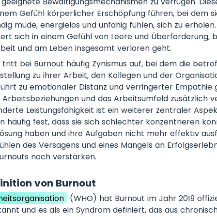
r geeignete Bewältigungsmechanismen zu verfügen. Dies
inem Gefühl körperlicher Erschöpfung führen, bei dem si
dig müde, energielos und unfähig fühlen, sich zu erholen
rt sich in einem Gefühl von Leere und Überforderung, b
rbeit und am Leben insgesamt verloren geht.
tritt bei Burnout häufig Zynismus auf, bei dem die betr
nstellung zu ihrer Arbeit, den Kollegen und der Organisat
 führt zu emotionaler Distanz und verringerter Empathie
 Arbeitsbeziehungen und das Arbeitsumfeld zusätzlich v
derte Leistungsfähigkeit ist ein weiterer zentraler Aspe
en häufig fest, dass sie sich schlechter konzentrieren k
ösung haben und ihre Aufgaben nicht mehr effektiv aus
ühlen des Versagens und eines Mangels an Erfolgserlebni
urnouts noch verstärken.
nition von Burnout
eitsorganisation
(WHO) hat Burnout im Jahr 2019 offiziel
nnt und es als ein Syndrom definiert, das aus chronis