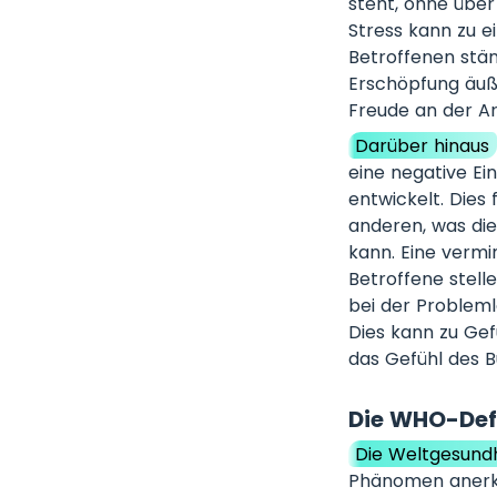
steht, ohne übe
Stress kann zu e
Betroffenen stän
Erschöpfung äuße
Freude an der A
Darüber hinaus
eine negative Ei
entwickelt. Dies
anderen, was die
kann. Eine vermin
Betroffene stell
bei der Probleml
Dies kann zu Gef
das Gefühl des B
Die WHO-Defi
Die Weltgesundh
Phänomen anerka