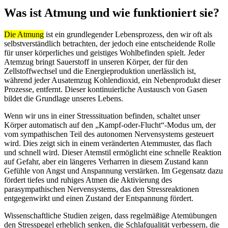
Was ist Atmung und wie funktioniert sie?
Die Atmung
ist ein grundlegender Lebensprozess, den wir oft als
selbstverständlich betrachten, der jedoch eine entscheidende Rolle
für unser körperliches und geistiges Wohlbefinden spielt. Jeder
Atemzug bringt Sauerstoff in unseren Körper, der für den
Zellstoffwechsel und die Energieproduktion unerlässlich ist,
während jeder Ausatemzug Kohlendioxid, ein Nebenprodukt dieser
Prozesse, entfernt. Dieser kontinuierliche Austausch von Gasen
bildet die Grundlage unseres Lebens.
Wenn wir uns in einer Stresssituation befinden, schaltet unser
Körper automatisch auf den „Kampf-oder-Flucht“-Modus um, der
vom sympathischen Teil des autonomen Nervensystems gesteuert
wird. Dies zeigt sich in einem veränderten Atemmuster, das flach
und schnell wird. Dieser Atemstil ermöglicht eine schnelle Reaktion
auf Gefahr, aber ein längeres Verharren in diesem Zustand kann
Gefühle von Angst und Anspannung verstärken. Im Gegensatz dazu
fördert tiefes und ruhiges Atmen die Aktivierung des
parasympathischen Nervensystems, das den Stressreaktionen
entgegenwirkt und einen Zustand der Entspannung fördert.
Wissenschaftliche Studien zeigen, dass regelmäßige Atemübungen
den Stresspegel erheblich senken, die Schlafqualität verbessern, die